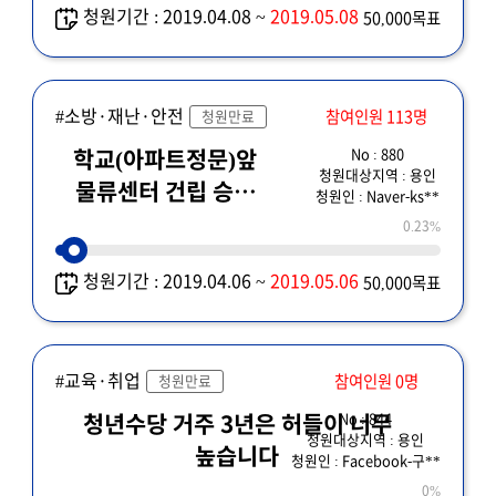
청원기간 : 2019.04.08 ~
2019.05.08
50,000목표
#소방·재난·안전
참여인원 113명
청원만료
No : 880
학교(아파트정문)앞
청원대상지역 : 용인
물류센터 건립 승인
청원인 : Naver-ks**
절대 불가합니다.
0.23%
청원기간 : 2019.04.06 ~
2019.05.06
50,000목표
#교육·취업
참여인원 0명
청원만료
No : 844
청년수당 거주 3년은 허들이 너무
청원대상지역 : 용인
높습니다
청원인 : Facebook-구**
0%