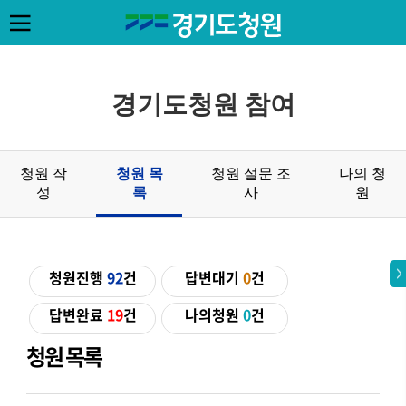
경기도청원 참여
청원 작
청원 목
청원 설문 조
나의 청
성
록
사
원
청원진행
92
건
답변대기
0
건
답변완료
19
건
나의청원
0
건
청원 목록