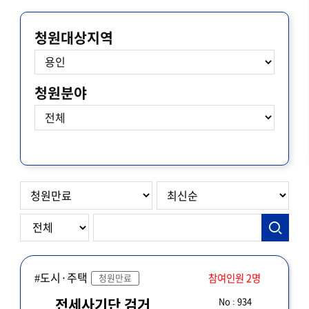
청원대상지역
청원분야
#도시·주택
참여인원 2명
청원만료
No : 934
전세사기단 검거