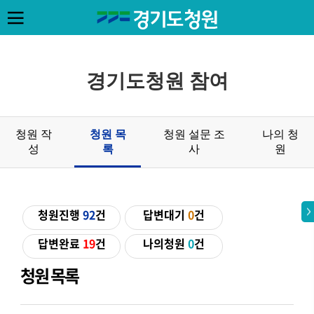
경기도청원 참여
청원 작
청원 목
청원 설문 조
나의 청
성
록
사
원
청원진행
92
건
답변대기
0
건
답변완료
19
건
나의청원
0
건
청원 목록