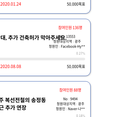
~
2020.01.24
50,000목표
참여인원 136명
No : 13553
대, 추가 건축허가 막아주세요.
청원대상지역 : 광주
청원인 : Facebook-Hy**
0.27%
~
2020.08.08
50,000목표
참여인원 88명
No : 9494
주 복선전철의 송정동
청원대상지역 : 광주
근 추가 연장
청원인 : Naver-나**
0.18%