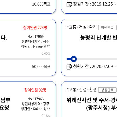
청원기간 : 2019.12.25 
10,000목표
#교통·건설·환경
참여인원 224명
청원만료
No : 17959
다.
능평리 난개발 반
청원대상지역 : 광주
청원인 : Naver-안**
0.45%
청원기간 : 2020.07.09 
50,000목표
#교통·건설·환경
참여인원 92명
청원만료
No : 17966
동남부
위례신사선 및 수서-광
청원대상지역 : 광주
 요청
(광주시청) 부
청원인 : Kakao-성**
0.18%