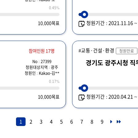
0.45%
청원기간 : 2021.11.16 
10,000목표
#교통·건설·환경
참여인원 17명
청원만료
No : 27399
경기도 광주시청 직
청원대상지역 : 광주
청원인 : Kakao-김**
0.17%
청원기간 : 2020.04.21 
10,000목표
1
2
3
4
5
6
7
8
9