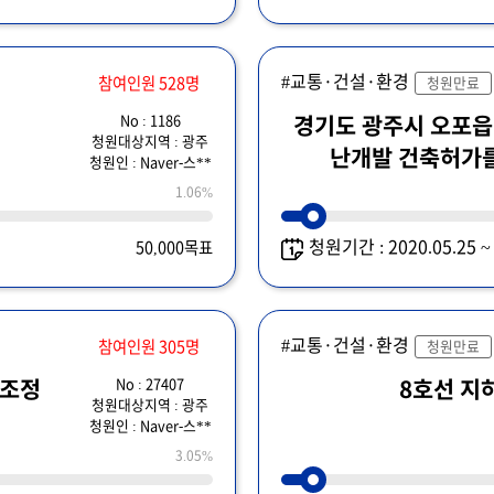
#교통·건설·환경
참여인원 528명
청원만료
No : 1186
경기도 광주시 오포읍
청원대상지역 : 광주
난개발 건축허가를
청원인 : Naver-스**
1.06%
청원기간 : 2020.05.25 
50,000목표
#교통·건설·환경
참여인원 305명
청원만료
No : 27407
 조정
8호선 지
청원대상지역 : 광주
청원인 : Naver-스**
3.05%