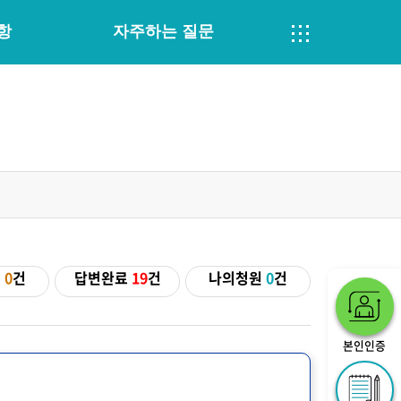
항
자주하는 질문
기
0
건
답변완료
19
건
나의청원
0
건
본인인증