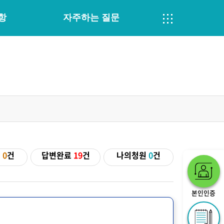
항
자주하는 질문
기
0
건
답변완료
19
건
나의청원
0
건
본인인증