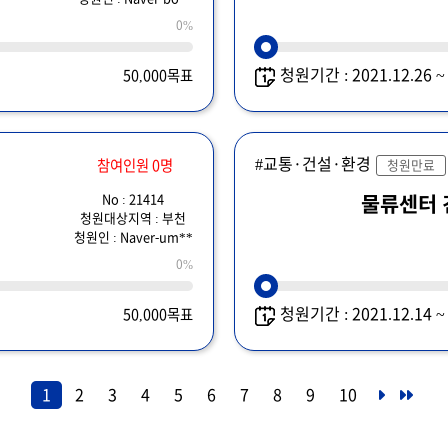
0%
청원기간 : 2021.12.26 
50,000목표
#교통·건설·환경
참여인원 0명
청원만료
No : 21414
물류센터
청원대상지역 : 부천
청원인 : Naver-um**
0%
청원기간 : 2021.12.14 
50,000목표
1
2
3
4
5
6
7
8
9
10