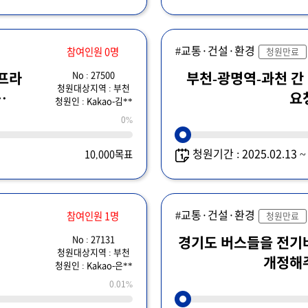
#교통·건설·환경
참여인원 0명
청원만료
No : 27500
부천-광명역-과천 간
청원대상지역 : 부천
요
청원인 : Kakao-김**
0%
청원기간 : 2025.02.13 
10,000목표
#교통·건설·환경
참여인원 1명
청원만료
No : 27131
경기도 버스들을 전기
청원대상지역 : 부천
개정해
청원인 : Kakao-은**
0.01%