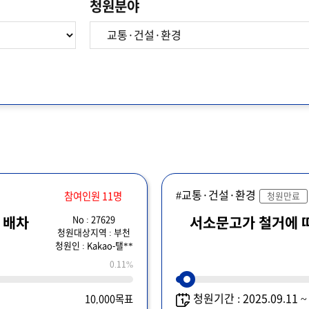
청원분야
#교통·건설·환경
참여인원 11명
청원만료
No : 27629
 배차
서소문고가 철거에 따
청원대상지역 : 부천
청원인 : Kakao-탤**
0.11%
청원기간 : 2025.09.11 
10,000목표