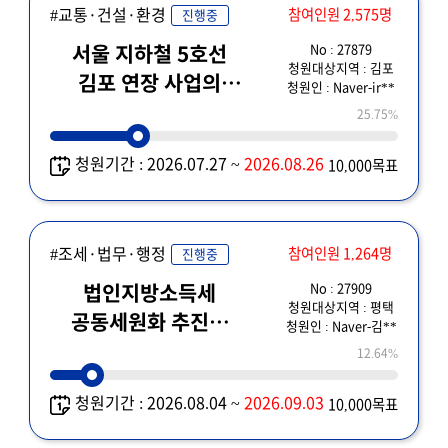
#교통·건설·환경
참여인원 2,575명
진행중
No : 27879
서울 지하철 5호선
청원대상지역 : 김포
김포 연장 사업의
청원인 : Naver-ir**
조속한 추진을 위한
25.75%
경기도의 적극적인
청원기간 : 2026.07.27 ~
2026.08.26
10,000목표
역할을 요청드립니다.
#조세·법무·행정
참여인원 1,264명
진행중
No : 27909
법인지방소득세
청원대상지역 : 평택
공동세원화 추진을
청원인 : Naver-김**
반대 및 재검토
12.64%
청원기간 : 2026.08.04 ~
2026.09.03
10,000목표