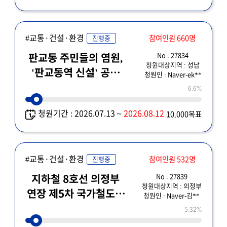
#교통·건설·환경
참여인원 660명
진행중
No : 27834
판교동 주민들의 염원,
청원대상지역 : 성남
'판교동역 신설' 공약
청원인 : Naver-ek**
이행
6.6%
청원기간 : 2026.07.13 ~
2026.08.12
10,000목표
#교통·건설·환경
참여인원 532명
진행중
No : 27839
지하철 8호선 의정부
청원대상지역 : 의정부
연장 제5차 국가철도망
청원인 : Naver-김**
구축계획에 반드시
5.32%
시행되야 하며, 예타