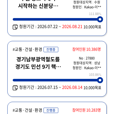
청원대상지역 : 수원
시작하는 신분당선
청원인 : Kakao-이**
의왕 군포 안산 연장안
111.88%
조속한 추진
청원기간 : 2026.07.22 ~
2026.08.21
10,000목표
부탁드립니다.
#교통·건설·환경
참여인원 10,386명
진행중
No : 27880
경기남부광역철도를
청원대상지역 : 성남
경기도 민선 9기 핵심
청원인 : Kakao-이**
정책과제에 반드시
103.86%
포함하여 주시기
청원기간 : 2026.07.15 ~
2026.08.14
10,000목표
바랍니다.
#교통·건설·환경
참여인원 10,283명
진행중