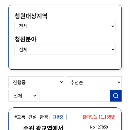
청원대상지역
청원분야
#교통·건설·환경
참여인원 11,188명
진행중
No : 27859
수원 광교역에서