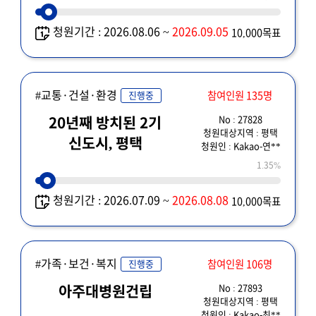
대부도 연계사업의
청원기간 : 2026.08.06 ~
2026.09.05
10,000목표
조속한 추진 요청
#교통·건설·환경
참여인원 135명
진행중
No : 27828
20년째 방치된 2기
청원대상지역 : 평택
신도시, 평택
청원인 : Kakao-연**
1.35%
청원기간 : 2026.07.09 ~
2026.08.08
10,000목표
#가족·보건·복지
참여인원 106명
진행중
No : 27893
아주대병원건립
청원대상지역 : 평택
청원인 : Kakao-최**