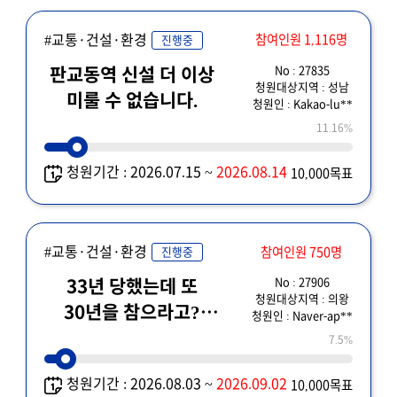
#교통·건설·환경
참여인원 1,116명
진행중
No : 27835
판교동역 신설 더 이상
청원대상지역 : 성남
미룰 수 없습니다.
청원인 : Kakao-lu**
11.16%
청원기간 : 2026.07.15 ~
2026.08.14
10,000목표
#교통·건설·환경
참여인원 750명
진행중
No : 27906
33년 당했는데 또
청원대상지역 : 의왕
30년을 참으라고?
청원인 : Naver-ap**
의왕시민 동의 없는
7.5%
ICD 연장 즉각
청원기간 : 2026.08.03 ~
2026.09.02
10,000목표
중단하라