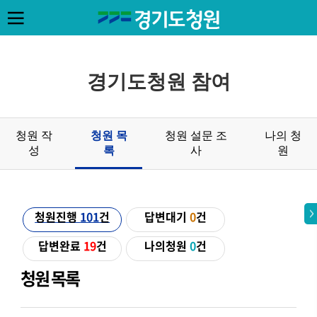
경기도청원 참여
청원 작
청원 목
청원 설문 조
나의 청
성
록
사
원
청원진행
101
건
답변대기
0
건
답변완료
19
건
나의청원
0
건
청원 목록