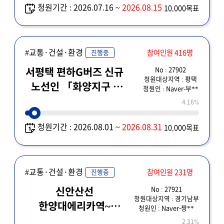
청원기간 : 2026.07.16 ~
2026.08.15
10,000목표
제도 개선 및 예타 면제
해주세요!~
#교통·건설·환경
참여인원 416명
진행중
No : 27902
서평택 편하G버즈 신규
청원대상지역 : 평택
노선인 「화양지구 ~
청원인 : Naver-부**
교대역」을,
4.16%
「평택오션센트럴비즈
청원기간 : 2026.08.01 ~
2026.08.31
10,000목표
~ 교대역」으로의 변경
요청
#교통·건설·환경
참여인원 231명
진행중
No : 27921
신안산선
청원대상지역 : 경기남부
한양대에리카역~
청원인 : Naver-짱**
서화성역 연장 및
2.31%